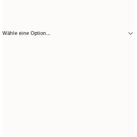
Wähle eine Option...
10,9
30x40 cm
21,