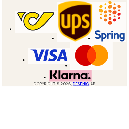
COPYRIGHT ©
2026
,
DESENIO
AB