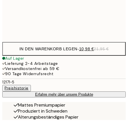
1
50x70 cm
Frame
options
IN DEN WARENKORB LEGEN
-
10,98 €
21,95 €
Auf Lager
Lieferung 2-4 Arbeitstage
Versandkostenfrei ab 59 €
90 Tage Widerrufsrecht
12171-5
Preishistorie
Erfahre mehr über unsere Produkte
Mattes Premiumpapier
Produziert in Schweden
Alterungsbeständiges Papier