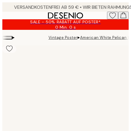
Skip
to
main
SALE - 50% RABATT AUF POSTER*
content.
0 Min.
0 s
Gültig
bis:
▸
▸
Vintage Poster
American White Pelican P
2026-
08-
09
Product