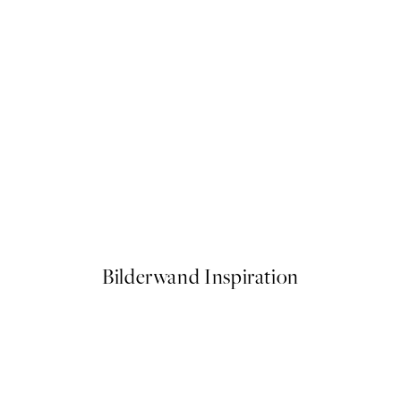
50%*
n Marigold Poster
Flower Dress Poster
Ab 10,98 €
21,95 €
Bilderwand Inspiration