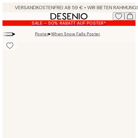
Skip
to
main
SALE - 50% RABATT AUF POSTER*
content.
▸
▸
Poster
When Snow Falls Poster
Product
images