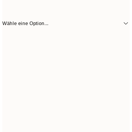
Wähle eine Option...
6,
21x30 cm