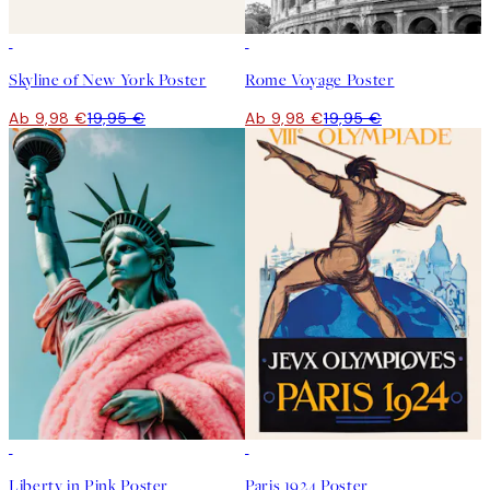
50%*
50%*
Skyline of New York Poster
Rome Voyage Poster
Ab 9,98 €
19,95 €
Ab 9,98 €
19,95 €
50%*
50%*
Liberty in Pink Poster
Paris 1924 Poster