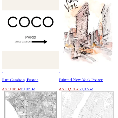
50%*
50%*
Rue Cambon, Poster
Painted New York Poster
Ab 9,98 €
19,95 €
Ab 10,98 €
21,95 €