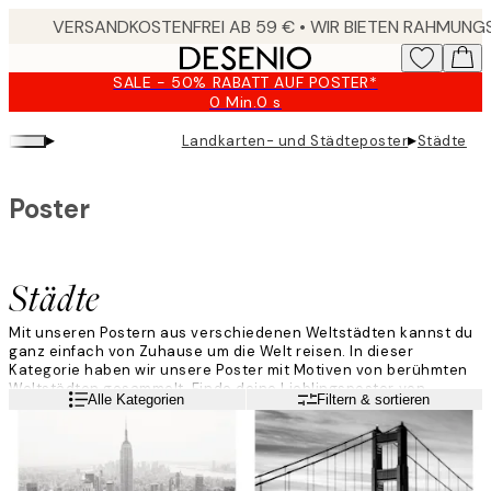
Skip
to
main
SALE - 50% RABATT AUF POSTER*
content.
0 Min.
0 s
Gültig
bis:
▸
▸
Landkarten- und Städteposter
Städte
2026-
08-
09
Poster
Städte
Mit unseren Postern aus verschiedenen Weltstädten kannst du
ganz einfach von Zuhause um die Welt reisen. In dieser
Kategorie haben wir unsere Poster mit Motiven von berühmten
Weltstädten gesammelt. Finde deine Lieblingsposter von
Weiterlesen
Alle Kategorien
Filtern & sortieren
berühmten Orten, wie zum Beispiel New York oder Tokio und hole
dir das Großstadt-Feeling nach Hause. Genieße die Schönheit
unterschiedlichster Metropolen mit unseren Weltstädte-
Postern.