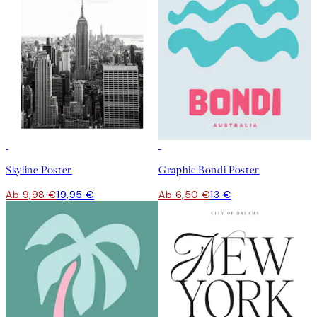
50%*
50%*
Skyline Poster
Graphic Bondi Poster
Ab 9,98 €
19,95 €
Ab 6,50 €
13 €