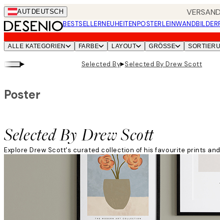
Skip
VERSANDK
AUT
DEUTSCH
to
BESTSELLER
NEUHEITEN
POSTER
LEINWANDBILDER
main
content.
ALLE KATEGORIEN
FARBE
LAYOUT
GRÖSSE
SORTIER
▸
▸
Selected By
Selected By Drew Scott
Poster
Selected By Drew Scott
Explore Drew Scott's curated collection of his favourite prints an