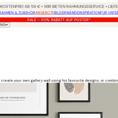
OSTENFREI AB 59 € • WIR BIETEN RAHMUNGSSERVICE • LIE
RAHMEN & ZUBEHÖR
ANGEBOTE
BILDERWÄNDE
INSPIRATION
FÜR UNT
SALE - 50% RABATT AUF POSTER*
UNG
d create your own gallery wall using his favourite designs, or combi