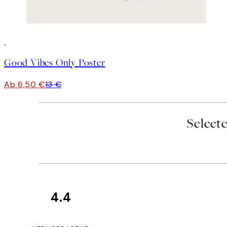
50%*
Good Vibes Only Poster
Ab 6,50 €
13 €
Select
4.4
Kundenbewertun