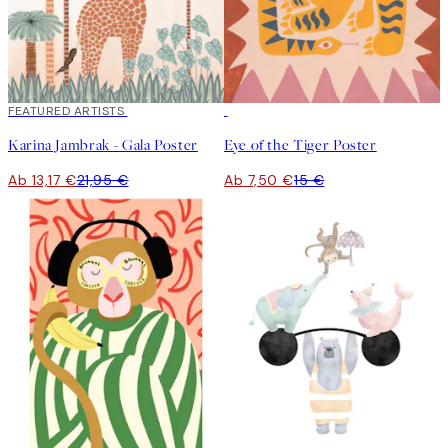
40%*
FEATURED ARTISTS
50%*
Karina Jambrak - Gala Poster
Eye of the Tiger Poster
Ab 13,17 €
21,95 €
Ab 7,50 €
15 €