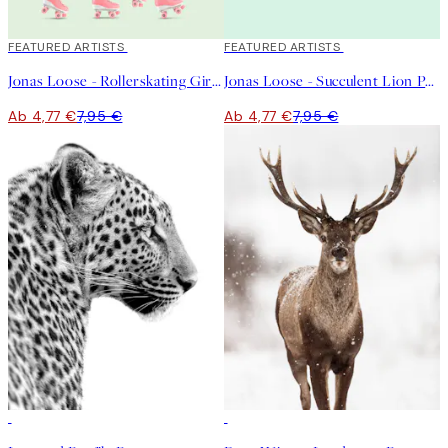
40%*
FEATURED ARTISTS
40%*
FEATURED ARTISTS
Jonas Loose - Rollerskating Giraffe Poster
Jonas Loose - Succulent Lion Poster
Ab 4,77 €
7,95 €
Ab 4,77 €
7,95 €
50%*
50%*