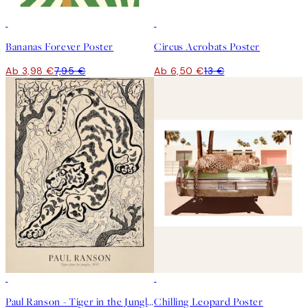
50%*
50%*
Bananas Forever Poster
Circus Acrobats Poster
Ab 3,98 €
7,95 €
Ab 6,50 €
13 €
50%*
50%*
Paul Ranson - Tiger in the Jungle Poster
Chilling Leopard Poster