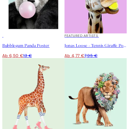
50%*
40%*
FEATURED ARTISTS
Bubblegum Panda Poster
Jonas Loose - Tennis Giraffe Poster
Ab 6,50 €
13 €
Ab 4,77 €
7,95 €