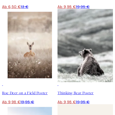
Ab 6,50 €
13 €
Ab 9,98 €
19,95 €
50%*
50%*
Roe Deer on a Field Poster
Thinking Bear Poster
Ab 9,98 €
19,95 €
Ab 9,98 €
19,95 €