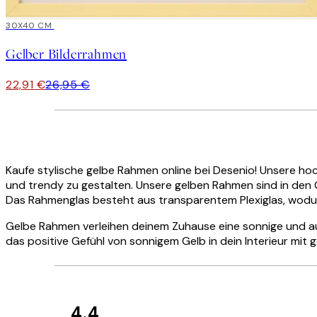
15%*
30X40 CM
Gelber Bilderrahmen
22,91 €
26,95 €
Kaufe stylische gelbe Rahmen online bei Desenio! Unsere hoc
und trendy zu gestalten. Unsere gelben Rahmen sind in den 
Das Rahmenglas besteht aus transparentem Plexiglas, wodur
Gelbe Rahmen verleihen deinem Zuhause eine sonnige und 
das positive Gefühl von sonnigem Gelb in dein Interieur mit
4.4