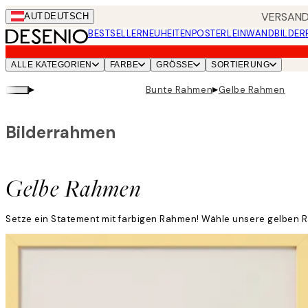
Skip
VERSANDK
AUT
DEUTSCH
to
BESTSELLER
NEUHEITEN
POSTER
LEINWANDBILDER
main
content.
ALLE KATEGORIEN
FARBE
GRÖSSE
SORTIERUNG
▸
▸
Bunte Rahmen
Gelbe Rahmen
Bilderrahmen
Gelbe Rahmen
Setze ein Statement mit farbigen Rahmen! Wähle unsere gelben R