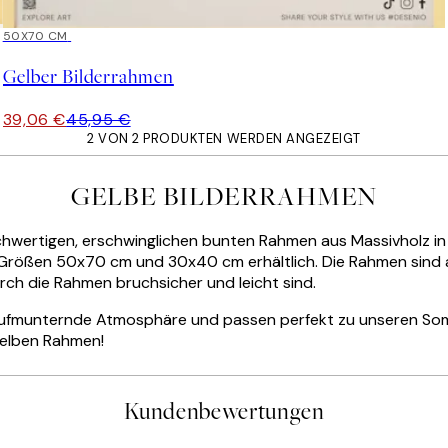
15%*
50X70 CM
Gelber Bilderrahmen
39,06 €
45,95 €
2 VON 2 PRODUKTEN WERDEN ANGEZEIGT
GELBE BILDERRAHMEN
hwertigen, erschwinglichen bunten Rahmen aus Massivholz in Ge
Größen 50x70 cm und 30x40 cm erhältlich. Die Rahmen sind aus
ch die Rahmen bruchsicher und leicht sind.
aufmunternde Atmosphäre und passen perfekt zu unseren So
 gelben Rahmen!
Kundenbewertungen