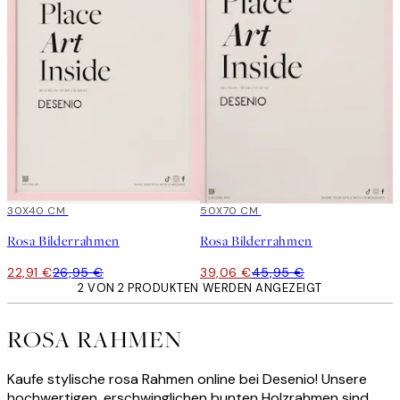
15%*
30X40 CM
15%*
50X70 CM
Rosa Bilderrahmen
Rosa Bilderrahmen
22,91 €
26,95 €
39,06 €
45,95 €
2 VON 2 PRODUKTEN WERDEN ANGEZEIGT
ROSA RAHMEN
Kaufe stylische rosa Rahmen online bei Desenio! Unsere
hochwertigen, erschwinglichen bunten Holzrahmen sind