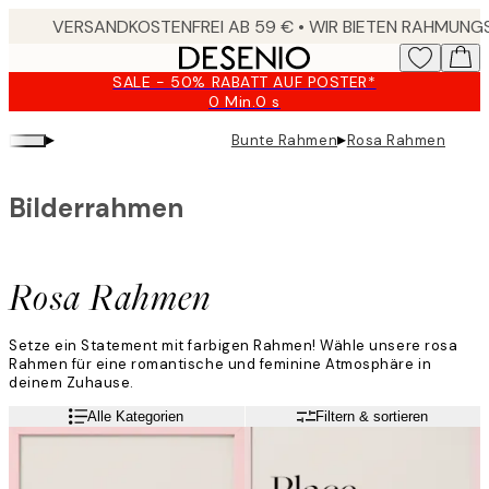
Skip
to
main
SALE - 50% RABATT AUF POSTER*
content.
0 Min.
0 s
Gültig
bis:
▸
▸
Bunte Rahmen
Rosa Rahmen
2026-
08-
10
Bilderrahmen
Rosa Rahmen
Setze ein Statement mit farbigen Rahmen! Wähle unsere rosa
Rahmen für eine romantische und feminine Atmosphäre in
deinem Zuhause.
Alle Kategorien
Filtern & sortieren