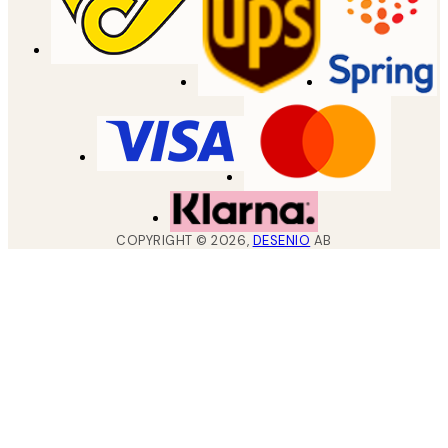
COPYRIGHT ©
2026
,
DESENIO
AB