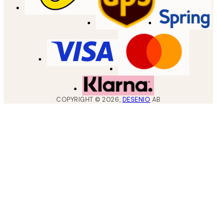
COPYRIGHT ©
2026
,
DESENIO
AB