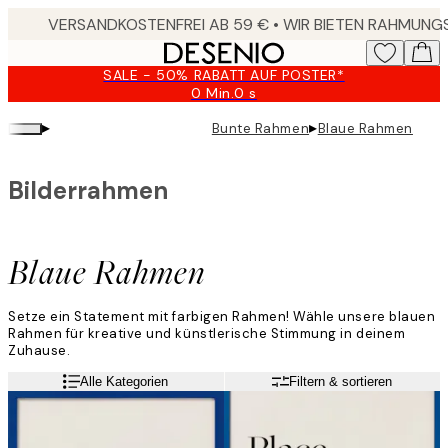
Skip
to
main
SALE - 50% RABATT AUF POSTER*
content.
0 Min.
0 s
Gültig
bis:
▸
▸
Bunte Rahmen
Blaue Rahmen
2026-
08-
09
Bilderrahmen
Blaue Rahmen
Setze ein Statement mit farbigen Rahmen! Wähle unsere blauen
Rahmen für kreative und künstlerische Stimmung in deinem
Zuhause.
Alle Kategorien
Filtern & sortieren