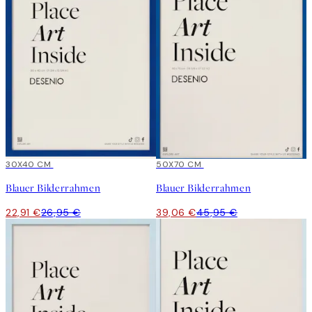
15%*
30X40 CM
15%*
50X70 CM
Blauer Bilderrahmen
Blauer Bilderrahmen
22,91 €
26,95 €
39,06 €
45,95 €