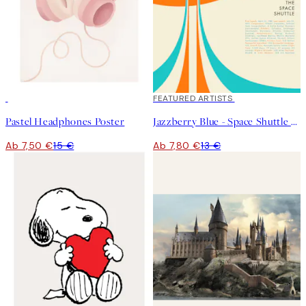
50%*
40%*
FEATURED ARTISTS
Pastel Headphones Poster
Jazzberry Blue - Space Shuttle No1 Poster
Ab 7,50 €
15 €
Ab 7,80 €
13 €