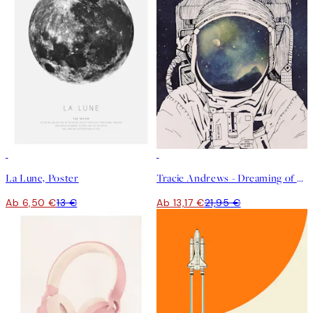
50%*
40%*
La Lune, Poster
Tracie Andrews - Dreaming of Space Poster
Ab 6,50 €
13 €
Ab 13,17 €
21,95 €