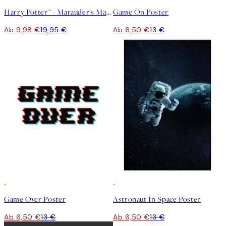
Harry Potter™ - Marauder's Map Poster
Game On Poster
Ab 9,98 €
19,95 €
Ab 6,50 €
13 €
50%*
50%*
Game Over Poster
Astronaut In Space Poster
Ab 6,50 €
13 €
Ab 6,50 €
13 €