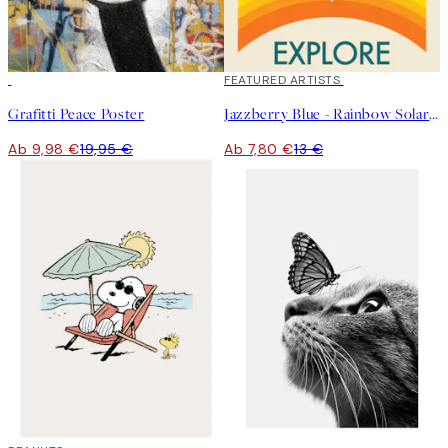
50%*
40%*
FEATURED ARTISTS
Grafitti Peace Poster
Jazzberry Blue - Rainbow Solar System Poster
Ab 9,98 €
19,95 €
Ab 7,80 €
13 €