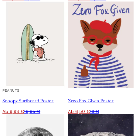
50%*
PEANUTS
50%*
Snoopy Surfboard Poster
Zero Fox Given Poster
Ab 9,98 €
19,95 €
Ab 6,50 €
13 €