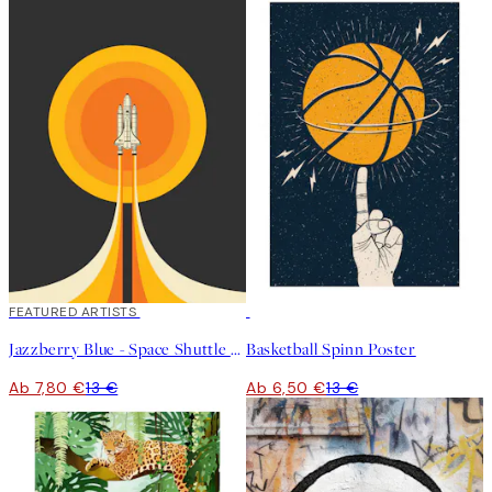
40%*
FEATURED ARTISTS
50%*
Jazzberry Blue - Space Shuttle No2 Poster
Basketball Spinn Poster
Ab 7,80 €
13 €
Ab 6,50 €
13 €