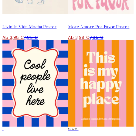
50%*
50%*
Livin' la Vida Mocha Poster
More Amore Por Favor Poster
Ab 3,98 €
7,95 €
Ab 3,98 €
7,95 €
50%*
50%*
SS25