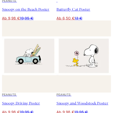
50%*
PEANUTS
50%*
Snoopy on the Beach Poster
Butterfly Cat Poster
Ab 9,98 €
19,95 €
Ab 6,50 €
13 €
50%*
PEANUTS
50%*
PEANUTS
Snoopy Driving Poster
Snoopy and Woodstock Poster
Ab 9,98 €
19,95 €
Ab 9,98 €
19,95 €