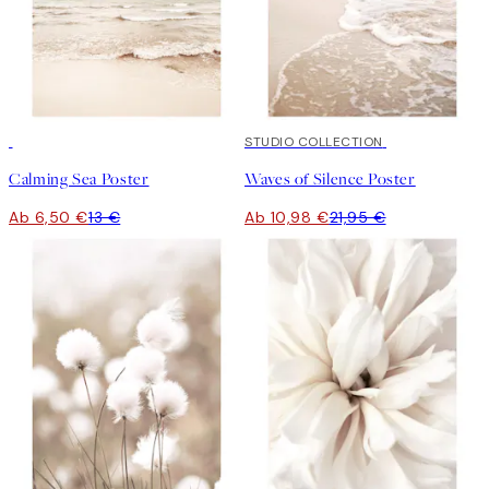
50%*
50%*
STUDIO COLLECTION
Calming Sea Poster
Waves of Silence Poster
Ab 6,50 €
13 €
Ab 10,98 €
21,95 €