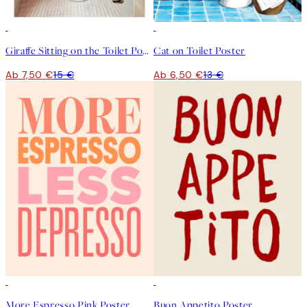
50%*
50%*
Giraffe Sitting on the Toilet Poster
Cat on Toilet Poster
Ab 7,50 €
15 €
Ab 6,50 €
13 €
50%*
50%*
More Espresso Pink Poster
Buon Appetito Poster