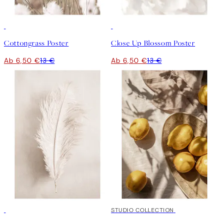
50%*
50%*
Cottongrass Poster
Close Up Blossom Poster
Ab 6,50 €
13 €
Ab 6,50 €
13 €
50%*
50%*
STUDIO COLLECTION