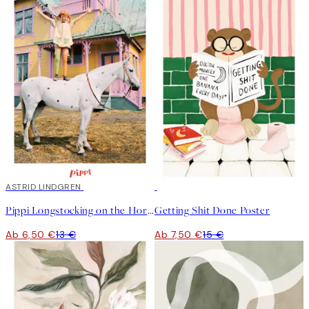
50%*
ASTRID LINDGREN
50%*
Pippi Longstocking on the Horse Poster
Getting Shit Done Poster
Ab 6,50 €
13 €
Ab 7,50 €
15 €