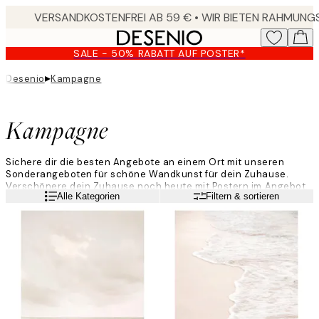
Skip
to
main
SALE - 50% RABATT AUF POSTER*
content.
▸
Desenio
Kampagne
Kampagne
Sichere dir die besten Angebote an einem Ort mit unseren
Sonderangeboten für schöne Wandkunst für dein Zuhause.
Verschönere dein Zuhause noch heute mit Postern im Angebot.
Weiterlesen
Alle Kategorien
Filtern & sortieren