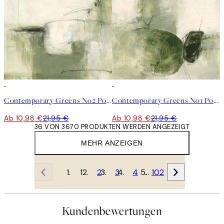
50%*
50%*
Contemporary Greens No2 Poster
Contemporary Greens No1 Poster
Ab 10,98 €
21,95 €
Ab 10,98 €
21,95 €
36 VON 3670 PRODUKTEN WERDEN ANGEZEIGT
MEHR ANZEIGEN
1
2
3
4
…
102
Kundenbewertungen