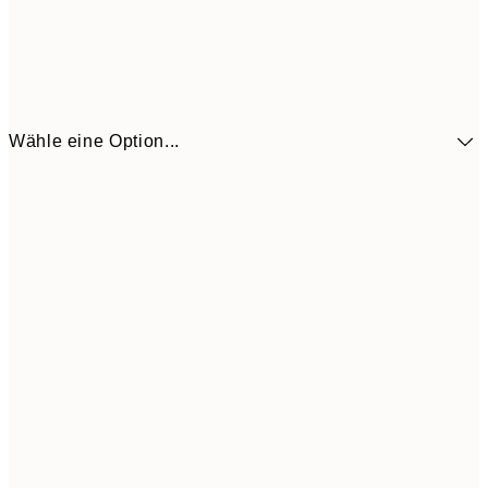
Wähle eine Option...
41,3
30x40 cm