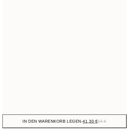
69,3
50x70 cm
Kein Rahmen
IN DEN WARENKORB LEGEN
-
41,30 €
59 €