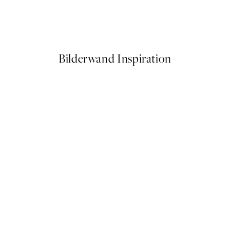
Soft Hands Poster
Ab 10,98 €
21,95 €
Bilderwand Inspiration