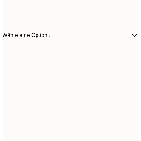
Wähle eine Option...
41,3
30x40 cm