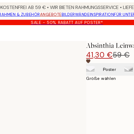
OSTENFREI AB 59 € • WIR BIETEN RAHMUNGSSERVICE • LIE
RAHMEN & ZUBEHÖR
ANGEBOTE
BILDERWÄNDE
INSPIRATION
FÜR UNT
SALE - 50% RABATT AUF POSTER*
Absinthia Leinw
41,30 €
59 €
Poster
Größe wählen