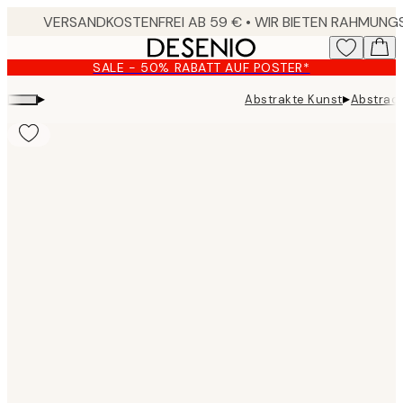
Skip
to
main
SALE - 50% RABATT AUF POSTER*
content.
▸
▸
Abstrakte Kunst
Abstract
Product
images