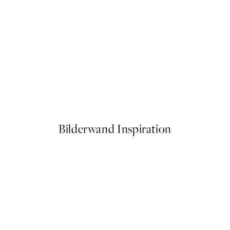
50%*
Soft Hands Poster
Ab 10,98 €
21,95 €
Bilderwand Inspiration