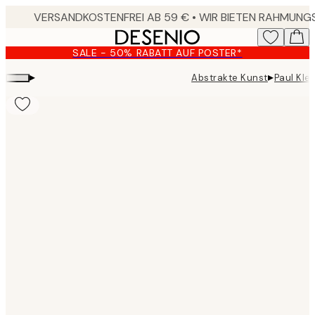
Skip
to
main
SALE - 50% RABATT AUF POSTER*
content.
▸
▸
Abstrakte Kunst
Paul Kle
Product
images