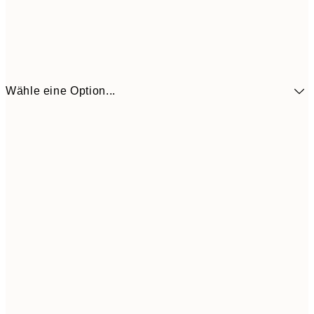
Wähle eine Option...
41,3
30x40 cm