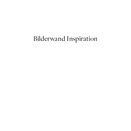
50%*
e Poster
Soft Couple Poster
Ab 7,50 €
15 €
Bilderwand Inspiration