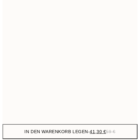
69,3
50x70 cm
Kein Rahmen
IN DEN WARENKORB LEGEN
-
41,30 €
59 €