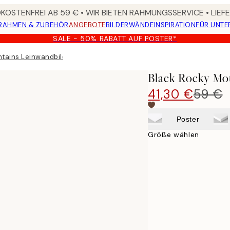
OSTENFREI AB 59 € • WIR BIETEN RAHMUNGSSERVICE • LIE
RAHMEN & ZUBEHÖR
ANGEBOTE
BILDERWÄNDE
INSPIRATION
FÜR UNT
SALE - 50% RABATT AUF POSTER*
tains Leinwandbild
Black Rocky Mo
41,30 €
59 €
Poster
Größe wählen