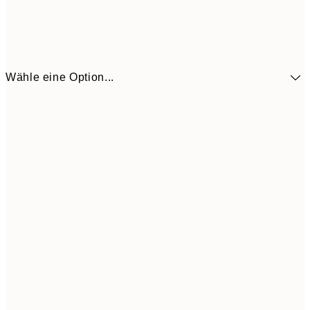
Wähle eine Option...
41,3
30x40 cm