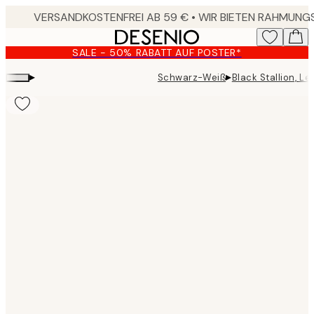
Skip
to
main
SALE - 50% RABATT AUF POSTER*
content.
▸
▸
Schwarz-Weiß
Black Stallion, L
Product
images