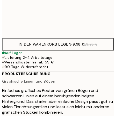
16,2
50x70 cm
32,
Frame
options
IN DEN WARENKORB LEGEN
-
9,98 €
19,95 €
Auf Lager
Lieferung 2-4 Arbeitstage
Versandkostenfrei ab 59 €
90 Tage Widerrufsrecht
PRODUKTBESCHREIBUNG
Graphische Linien und Bögen
Einfaches grafisches Poster von grünen Bögen und
schwarzen Linien auf einem beruhigenden beigen
Hintergrund. Das starke, aber einfache Design passt gut zu
vielen Einrichtungsstilen und lässt sich leicht mit anderen
grafischen Stücken kombinieren.