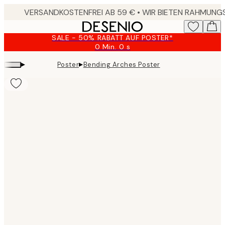
Skip
to
main
SALE - 50% RABATT AUF POSTER*
content.
0 Min.
0 s
Gültig
bis:
▸
▸
Poster
Bending Arches Poster
2026-
08-
09
Product