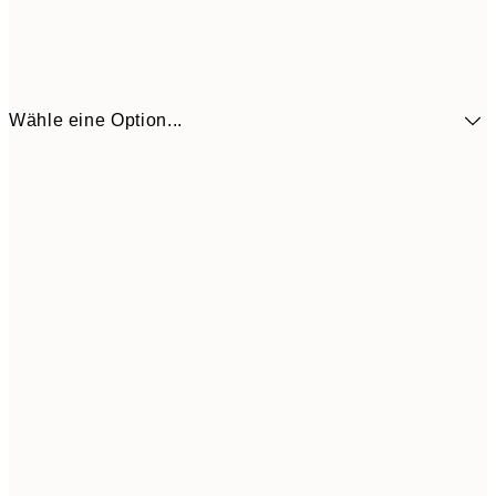
Wähle eine Option...
9,
30x40 cm
19,