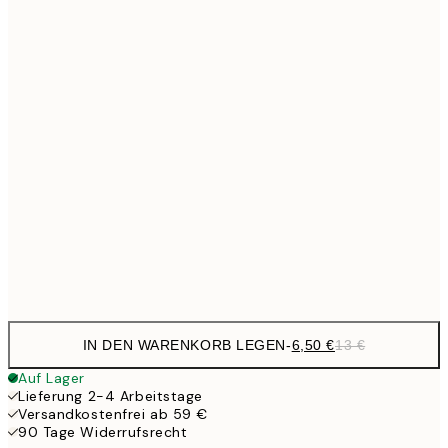
9,
30x40 cm
19,
13,7
40x50 cm
27,
16,2
50x70 cm
32,
24,5
70x100 cm
Frame
options
IN DEN WARENKORB LEGEN
-
6,50 €
13 €
Auf Lager
Lieferung 2-4 Arbeitstage
Versandkostenfrei ab 59 €
90 Tage Widerrufsrecht