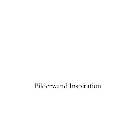
50%*
 Poster
Kandinsky - Squares with Con
Ab 9,98 €
19,95 €
Bilderwand Inspiration