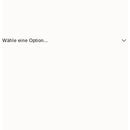
Wähle eine Option...
6,
21x30 cm