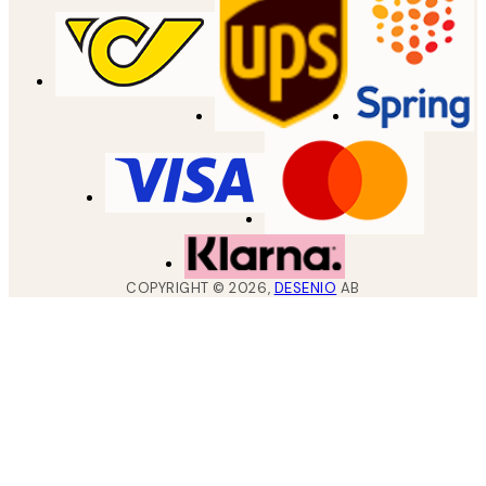
COPYRIGHT ©
2026
,
DESENIO
AB