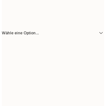
Wähle eine Option...
6,
21x30 cm