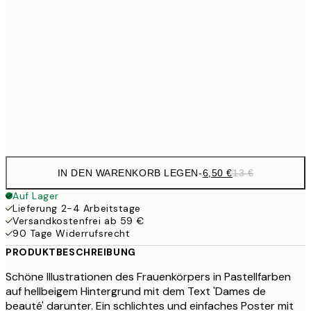
9,
30x40 cm
19,
16,2
50x70 cm
32,
Frame
options
IN DEN WARENKORB LEGEN
-
6,50 €
13 €
Auf Lager
Lieferung 2-4 Arbeitstage
Versandkostenfrei ab 59 €
90 Tage Widerrufsrecht
PRODUKTBESCHREIBUNG
Schöne Illustrationen des Frauenkörpers in Pastellfarben
auf hellbeigem Hintergrund mit dem Text 'Dames de
beauté' darunter. Ein schlichtes und einfaches Poster mit