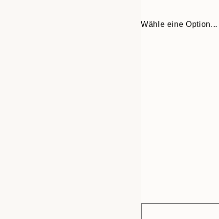
Wähle eine Option...
Frame
50x70 cm
options