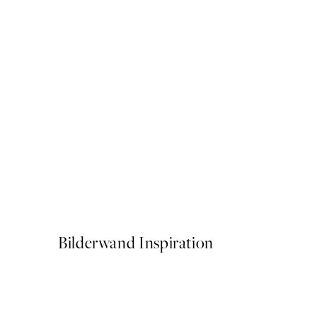
-70%
Outlet
Holiday Folk Art Poster
Ab 2,38 €
7,95 €
Bilderwand Inspiration