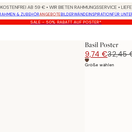
OSTENFREI AB 59 € • WIR BIETEN RAHMUNGSSERVICE • LIE
RAHMEN & ZUBEHÖR
ANGEBOTE
BILDERWÄNDE
INSPIRATION
FÜR UNT
SALE - 50% RABATT AUF POSTER*
Basil Poster
9,74 €
32,45 
Größe wählen