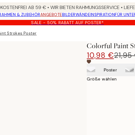
OSTENFREI AB 59 € • WIR BIETEN RAHMUNGSSERVICE • LIE
RAHMEN & ZUBEHÖR
ANGEBOTE
BILDERWÄNDE
INSPIRATION
FÜR UNT
SALE - 50% RABATT AUF POSTER*
aint Strokes Poster
Colorful Paint S
10,98 €
21,95
Poster
Größe wählen