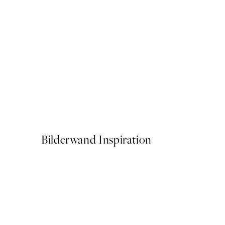
50%*
Buon Appetito Poster
Ab 3,98 €
7,95 €
Bilderwand Inspiration