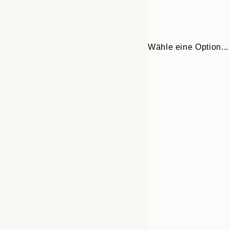
Wähle eine Option...
Frame
30x40 cm
options
50x70 cm