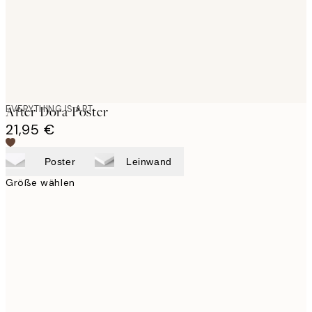
EVERYTHING IS ART
After Dora Poster
21,95 €
Poster
Leinwand
Größe wählen