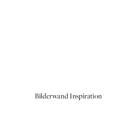
50%*
Soft Hands Poster
Ab 10,98 €
21,95 €
Bilderwand Inspiration