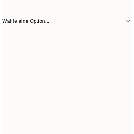
Wähle eine Option...
14,9
50x70 cm
29,