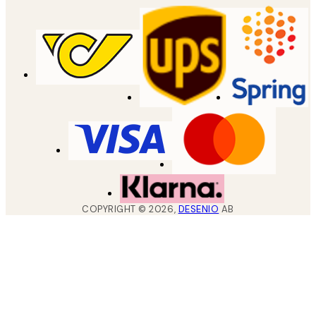
COPYRIGHT ©
2026
,
DESENIO
AB