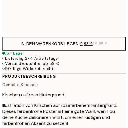
32,
Frame
options
IN DEN WARENKORB LEGEN
-
9,98 €
19,95 €
Auf Lager
Lieferung 2-4 Arbeitstage
Versandkostenfrei ab 59 €
90 Tage Widerrufsrecht
PRODUKTBESCHREIBUNG
Gemalte Kirschen
Kirschen auf rosa Hintergrund.
Illustration von Kirschen auf rosafarbenem Hintergrund.
Dieses farbenfrohe Poster ist eine gute Wahl, wenn du
deine Küche dekorieren willst, um einen lustigen und
farbenfrohen Akzent zu setzen!