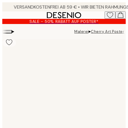
Skip
to
main
SALE - 50% RABATT AUF POSTER*
content.
▸
▸
Malerei
Cherry Art Poster
Product
images