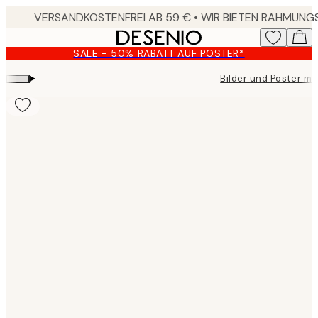
Skip
to
main
SALE - 50% RABATT AUF POSTER*
content.
▸
Bilder und Poster mit
Product
images