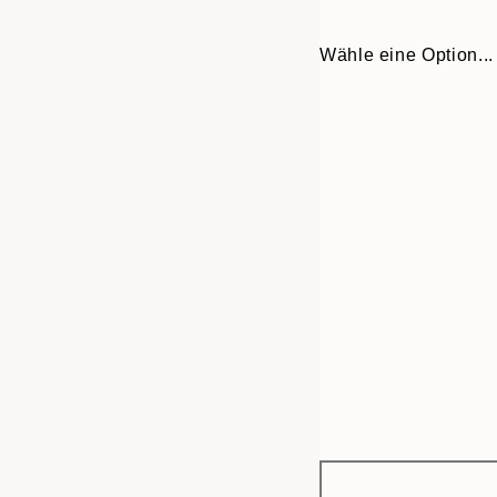
Wähle eine Option...
Frame
30x40 cm
options