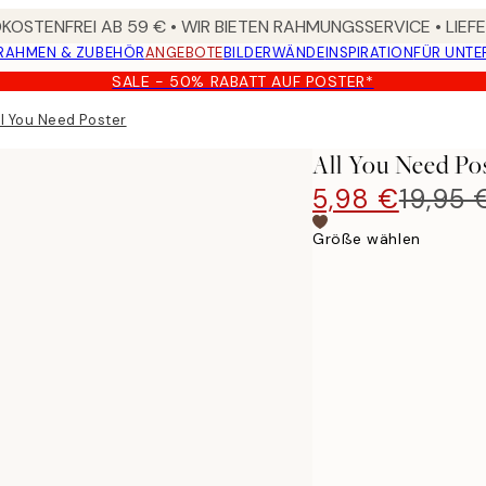
OSTENFREI AB 59 € • WIR BIETEN RAHMUNGSSERVICE • LIE
RAHMEN & ZUBEHÖR
ANGEBOTE
BILDERWÄNDE
INSPIRATION
FÜR UNT
SALE - 50% RABATT AUF POSTER*
ll You Need Poster
All You Need Po
5,98 €
19,95 
Größe wählen