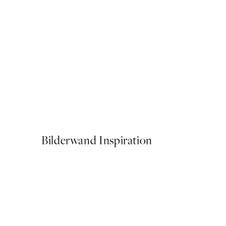
50%*
Abstract Green Shapes No1
Ab 6,50 €
13 €
Bilderwand Inspiration