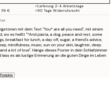
Lieferung 2-4 Arbeitstage
b 59 €
90 Tage Widerrufsrecht
itat
eigetönen mit dem Text "You* are all you need", mit einem
, wo es heißt "*And pasta, a dog, peace and rest, some
, breakfast for lunch, a day off, sugar, a friend's advice,
leep, mindfulness, music, sun on your skin, laughter, deep
and a lot of love". Hänge dieses Poster in dein Schlafzimmer
ass es als lustige Erinnerung an die guten Dinge im Leben
 Produkte