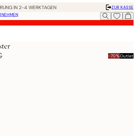
FERUNG IN 2-4 WERKTAGEN
ZUR KASSE
ERNEHMEN
ster
€
-70%
Outlet