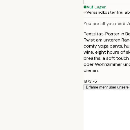
Auf Lager
Versandkostenfrei a
You are all you need Z
Textzitat-Poster in B
Twist am unteren Rand
comfy yoga pants, hugs
wine, eight hours of s
breaths, a soft touch 
oder Wohnzimmer und l
dienen.
18731-5
Erfahre mehr über unsere