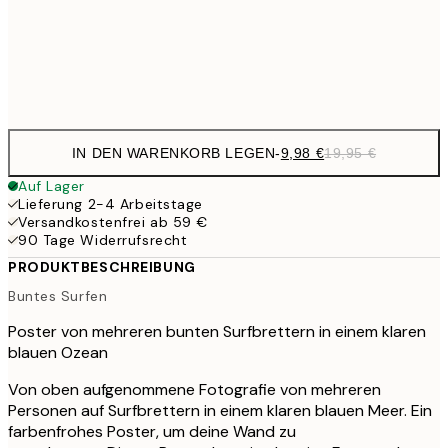
32,
Frame
options
IN DEN WARENKORB LEGEN
-
9,98 €
19,95 €
Auf Lager
Lieferung 2-4 Arbeitstage
Versandkostenfrei ab 59 €
90 Tage Widerrufsrecht
PRODUKTBESCHREIBUNG
Buntes Surfen
Poster von mehreren bunten Surfbrettern in einem klaren
blauen Ozean
Von oben aufgenommene Fotografie von mehreren
Personen auf Surfbrettern in einem klaren blauen Meer. Ein
farbenfrohes Poster, um deine Wand zu