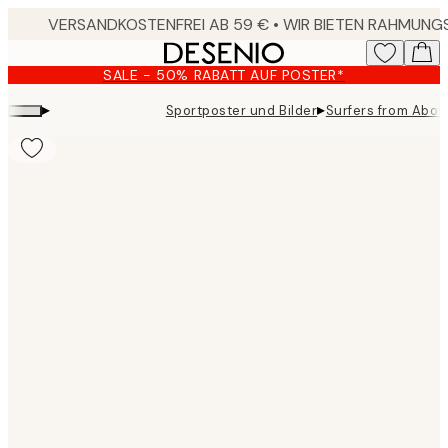
Skip
to
main
SALE - 50% RABATT AUF POSTER*
content.
▸
▸
Sportposter und Bilder
Surfers from Abov
Product
images