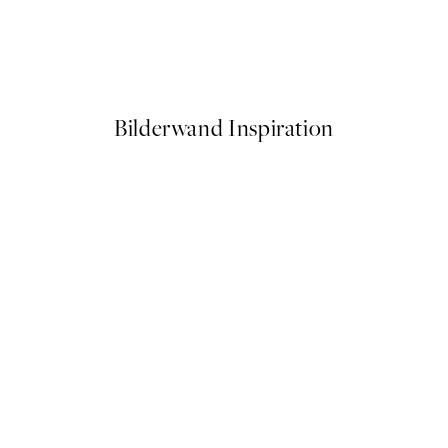
Linocut Seashells Poster
Ab 6,50 €
13 €
Bilderwand Inspiration