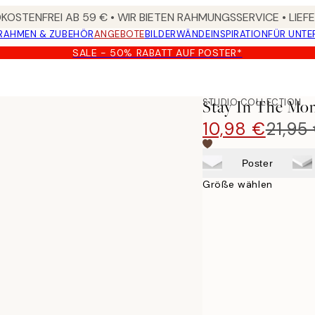
OSTENFREI AB 59 € • WIR BIETEN RAHMUNGSSERVICE • LIE
RAHMEN & ZUBEHÖR
ANGEBOTE
BILDERWÄNDE
INSPIRATION
FÜR UNT
SALE - 50% RABATT AUF POSTER*
STUDIO COLLECTION
Stay In The Mo
10,98 €
21,95
Poster
Größe wählen