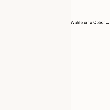
Wähle eine Option...
Frame
30x40 cm
options
50x70 cm