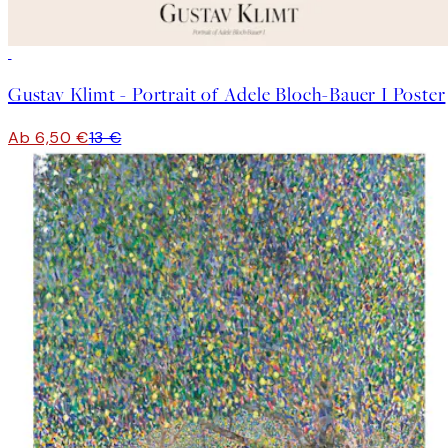
50%*
Gustav Klimt - Portrait of Adele Bloch-Bauer I Poster
Ab 6,50 €
13 €