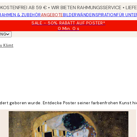
OSTENFREI AB 59 € • WIR BIETEN RAHMUNGSSERVICE • LIE
RAHMEN & ZUBEHÖR
ANGEBOTE
BILDERWÄNDE
INSPIRATION
FÜR UNT
SALE - 50% RABATT AUF POSTER*
0 Min.
0 s
Gültig
UNG
bis:
2026-
v Klimt
08-
09
undert geboren wurde. Entdecke Poster seiner farbenfrohen Kunst hie