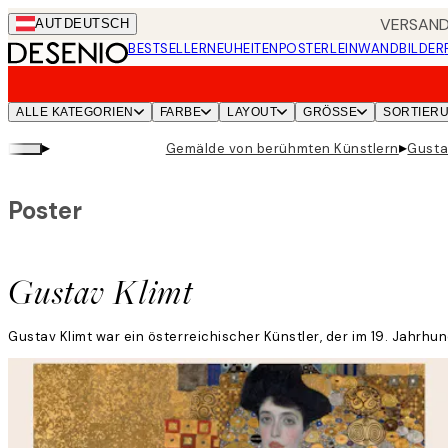
Skip
VERSANDK
AUT
DEUTSCH
to
BESTSELLER
NEUHEITEN
POSTER
LEINWANDBILDER
main
content.
ALLE KATEGORIEN
FARBE
LAYOUT
GRÖSSE
SORTIER
▸
▸
Gemälde von berühmten Künstlern
Gusta
Poster
Gustav Klimt
Gustav Klimt war ein österreichischer Künstler, der im 19. Jahrh