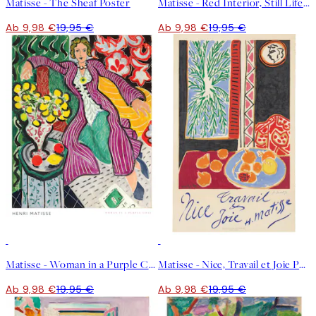
Matisse - The Sheaf Poster
Matisse - Red Interior, Still Life on a Blue Table Poster
Ab 9,98 €
19,95 €
Ab 9,98 €
19,95 €
50%*
50%*
Matisse - Woman in a Purple Coat Poster
Matisse - Nice, Travail et Joie Poster
Ab 9,98 €
19,95 €
Ab 9,98 €
19,95 €