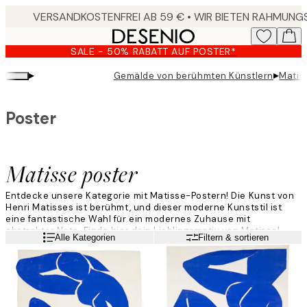
Skip
to
main
SALE - 50% RABATT AUF POSTER*
content.
▸
▸
Gemälde von berühmten Künstlern
Matis
Poster
Matisse poster
Entdecke unsere Kategorie mit Matisse-Postern! Die Kunst von
Henri Matisses ist berühmt, und dieser moderne Kunststil ist
eine fantastische Wahl für ein modernes Zuhause mit
abstrakter Note. Finde hier dein Lieblingsmotiv von Matisse!
Weiterlesen
Alle Kategorien
Filtern & sortieren