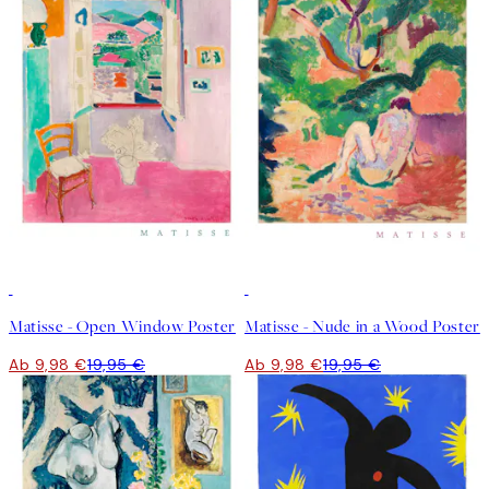
50%*
50%*
Matisse - Open Window Poster
Matisse - Nude in a Wood Poster
Ab 9,98 €
19,95 €
Ab 9,98 €
19,95 €