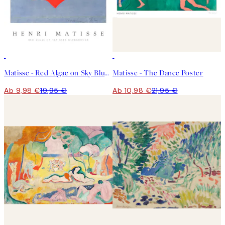
50%*
50%*
Matisse - Red Algae on Sky Blue Background Poster
Matisse - The Dance Poster
Ab 9,98 €
19,95 €
Ab 10,98 €
21,95 €