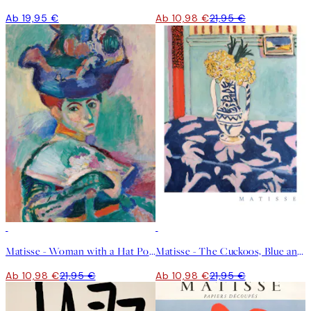
Ab 19,95 €
Ab 10,98 €
21,95 €
50%*
50%*
Matisse - Woman with a Hat Poster
Matisse - The Cuckoos, Blue and Pink Carpet Poster
Ab 10,98 €
21,95 €
Ab 10,98 €
21,95 €