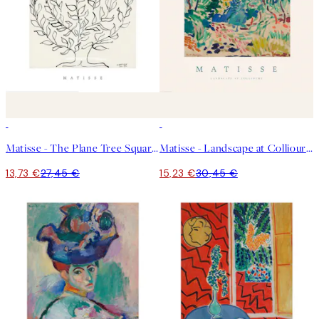
50%*
50%*
Matisse - The Plane Tree Square Poster
Matisse - Landscape at Collioure Poster
13,73 €
27,45 €
15,23 €
30,45 €