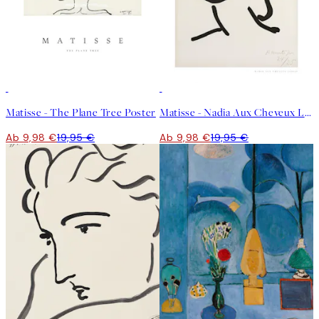
50%*
50%*
Matisse - The Plane Tree Poster
Matisse - Nadia Aux Cheveux Lisses Poster
Ab 9,98 €
19,95 €
Ab 9,98 €
19,95 €