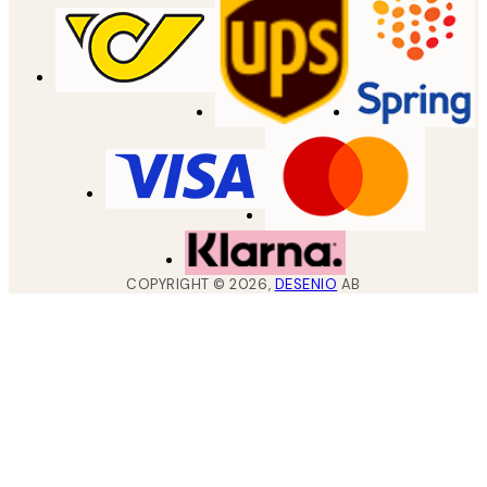
COPYRIGHT ©
2026
,
DESENIO
AB