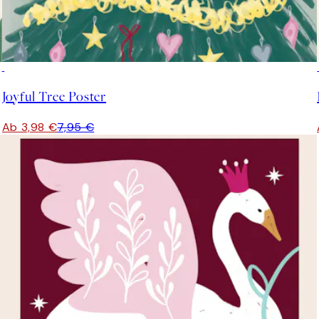
50%*
Joyful Tree Poster
Ab 3,98 €
7,95 €