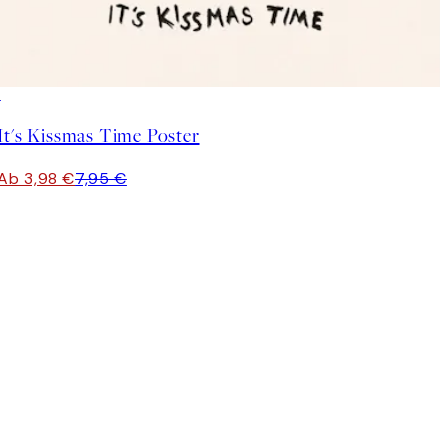
50%*
It's Kissmas Time Poster
Ab 3,98 €
7,95 €