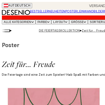
Skip
VERSANDK
AUT
DEUTSCH
to
BESTSELLER
NEUHEITEN
POSTER
LEINWANDBILDER
main
content.
ALLE KATEGORIEN
FARBE
LAYOUT
GRÖSSE
SORTIER
▸
▸
DIE FEIERTAGSKOLLEKTION
Zeit für... Freu
Poster
Zeit für... Freude
Die Feiertage sind eine Zeit zum Spielen! Hab Spaß mit Farben und