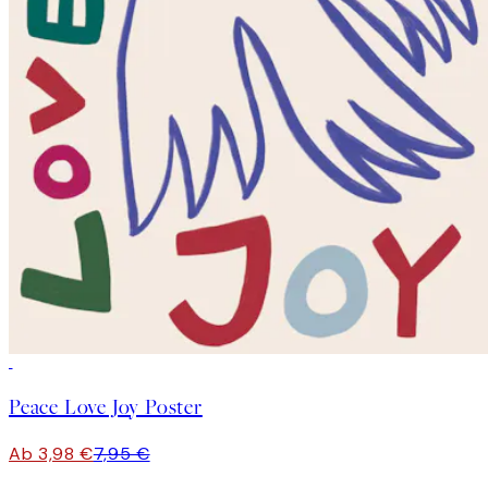
50%*
Peace Love Joy Poster
Ab 3,98 €
7,95 €