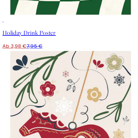
50%*
Holiday Drink Poster
Ab 3,98 €
7,95 €