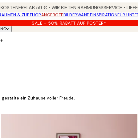
OSTENFREI AB 59 € • WIR BIETEN RAHMUNGSSERVICE • LIE
RAHMEN & ZUBEHÖR
ANGEBOTE
BILDERWÄNDE
INSPIRATION
FÜR UNT
SALE - 50% RABATT AUF POSTER*
UNG
de
 gestalte ein Zuhause voller Freude.