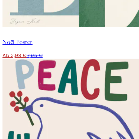
50%*
Noël Poster
Ab 3,98 €
7,95 €