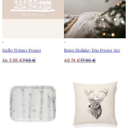
50%*
-40%
Hello Winter Poster
Beige Holiday Trio Poster Set
Ab 3,98 €
7,95 €
46,74 €
77,90 €