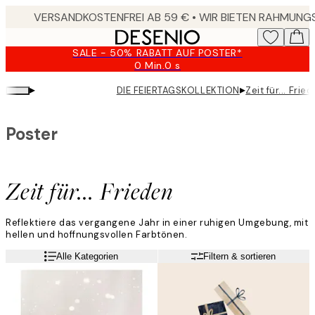
Skip
to
main
SALE - 50% RABATT AUF POSTER*
content.
0 Min.
0 s
Gültig
bis:
▸
▸
DIE FEIERTAGSKOLLEKTION
Zeit für... Frie
2026-
08-
09
Poster
Zeit für... Frieden
Reflektiere das vergangene Jahr in einer ruhigen Umgebung, mit
hellen und hoffnungsvollen Farbtönen.
Weiterlesen
Alle Kategorien
Filtern & sortieren