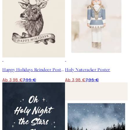
50%*
50%*
Happy Holidays Reindeer Poster
Holy Nutcracker Poster
Ab 3,98 €
7,95 €
Ab 3,98 €
7,95 €