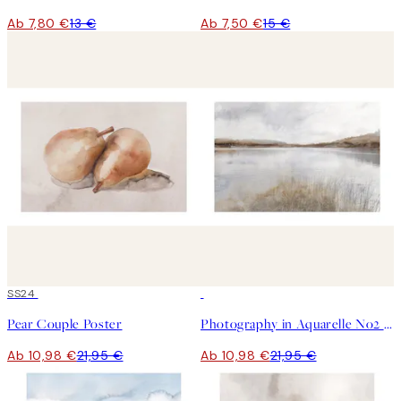
Ab 7,80 €
13 €
Ab 7,50 €
15 €
50%*
SS24
50%*
Pear Couple Poster
Photography in Aquarelle No2 Poster
Ab 10,98 €
21,95 €
Ab 10,98 €
21,95 €