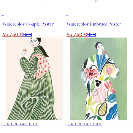
50%*
50%*
Watercolor Couple Poster
Watercolor Embrace Poster
Ab 7,50 €
15 €
Ab 7,50 €
15 €
40%*
FEATURED ARTISTS
40%*
FEATURED ARTISTS