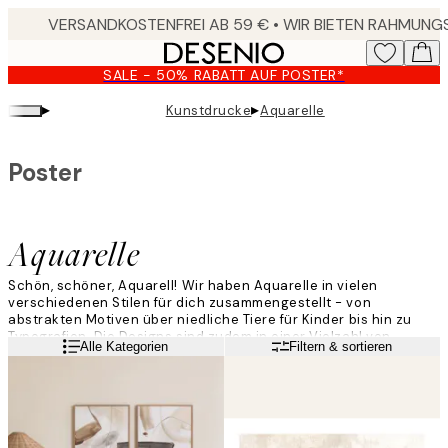
Skip
to
main
SALE - 50% RABATT AUF POSTER*
content.
▸
▸
Kunstdrucke
Aquarelle
Poster
Aquarelle
Schön, schöner, Aquarell! Wir haben Aquarelle in vielen
verschiedenen Stilen für dich zusammengestellt - von
abstrakten Motiven über niedliche Tiere für Kinder bis hin zu
Typografien. Die Designs sind zudem in einer Vielzahl von
Weiterlesen
Alle Kategorien
Filtern & sortieren
Farben erhältlich. In dieser Kategorie wirst du ganz sicher dein
neues Lieblingsstück finden!