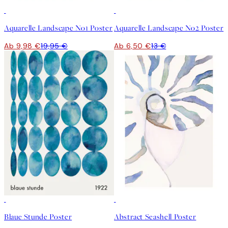
50%*
50%*
Aquarelle Landscape No1 Poster
Aquarelle Landscape No2 Poster
Ab 9,98 €
19,95 €
Ab 6,50 €
13 €
50%*
50%*
Blaue Stunde Poster
Abstract Seashell Poster