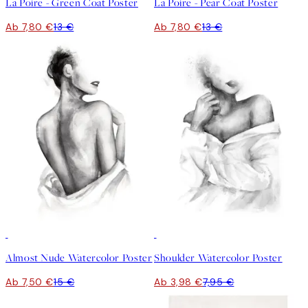
La Poire - Green Coat Poster
La Poire - Pear Coat Poster
Ab 7,80 €
13 €
Ab 7,80 €
13 €
50%*
50%*
Almost Nude Watercolor Poster
Shoulder Watercolor Poster
Ab 7,50 €
15 €
Ab 3,98 €
7,95 €