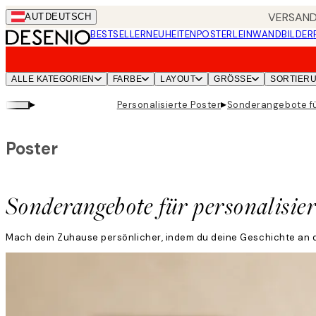
Skip
VERSANDK
AUT
DEUTSCH
to
BESTSELLER
NEUHEITEN
POSTER
LEINWANDBILDER
main
content.
ALLE KATEGORIEN
FARBE
LAYOUT
GRÖSSE
SORTIER
▸
▸
Personalisierte Poster
Sonderangebote für
Poster
Sonderangebote für personalisier
Mach dein Zuhause persönlicher, indem du deine Geschichte an di