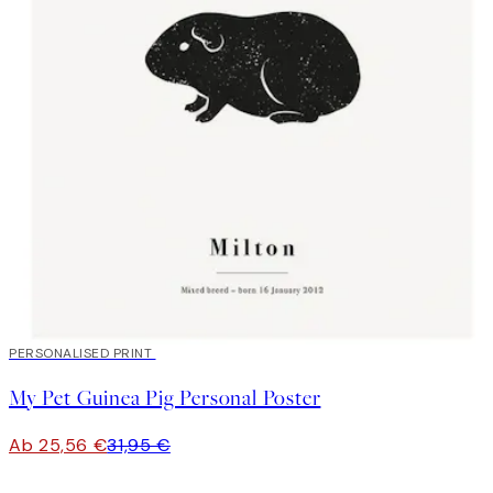
20%*
PERSONALISED PRINT
My Pet Guinea Pig Personal Poster
Ab 25,56 €
31,95 €