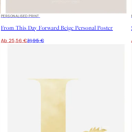
20%*
PERSONALISED PRINT
From This Day Forward Beige Personal Poster
Ab 25,56 €
31,95 €