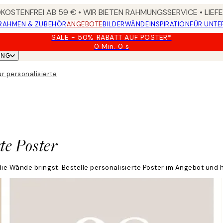
OSTENFREI AB 59 € • WIR BIETEN RAHMUNGSSERVICE • LIE
RAHMEN & ZUBEHÖR
ANGEBOTE
BILDERWÄNDE
INSPIRATION
FÜR UNT
SALE - 50% RABATT AUF POSTER*
0 Min.
0 s
Gültig
UNG
bis:
2026-
 personalisierte Poster
08-
09
te Poster
e Wände bringst. Bestelle personalisierte Poster im Angebot und h