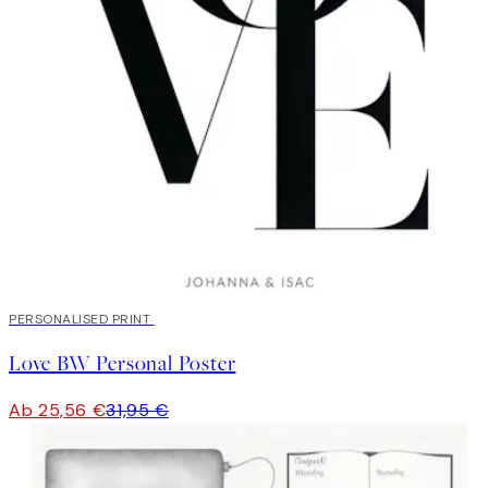
20%*
PERSONALISED PRINT
Love BW Personal Poster
Ab 25,56 €
31,95 €