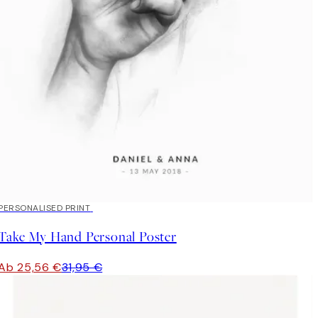
20%*
PERSONALISED PRINT
Take My Hand Personal Poster
Ab 25,56 €
31,95 €