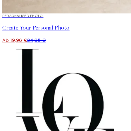
20%*
PERSONALISED PHOTO
Kunst erstellen
Create Your Personal Photo
Ab 19,96 €
24,95 €