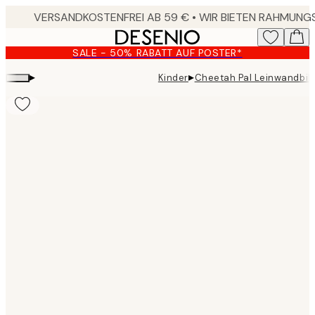
Skip
to
main
SALE - 50% RABATT AUF POSTER*
content.
▸
▸
Kinder
Cheetah Pal Leinwandbil
Product
images