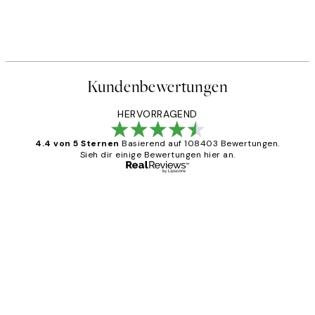
 No2 Poster
The Personality Worker Pers
Ab 25,56 €
31,95 €
Kundenbewertungen
HERVORRAGEND
4.4 von 5 Sternen
Basierend auf 108403 Bewertungen.
Sieh dir einige Bewertungen hier an.
Verifizierter Käufer
Kundenbewertungen
Great
1 Jun
Maja S