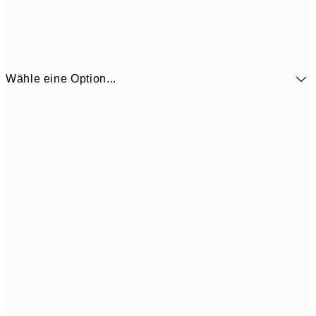
Wähle eine Option...
41,3
30x40 cm