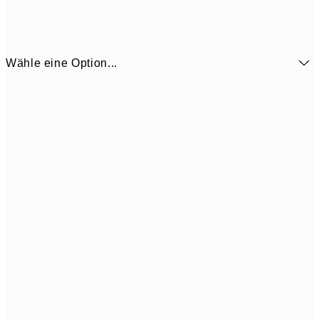
Wähle eine Option...
16,2
50x70 cm
32,