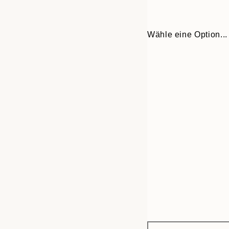
Wähle eine Option...
Frame
30x40 cm
options
50x70 cm