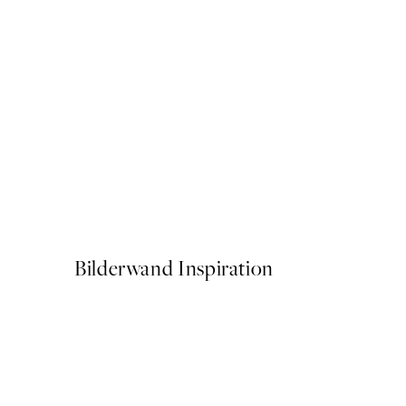
-40%
Flowy Forms Postersets
Ab 23,94 €
39,90 €
Bilderwand Inspiration