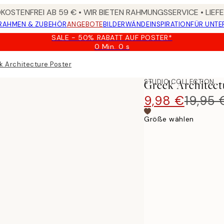
OSTENFREI AB 59 € • WIR BIETEN RAHMUNGSSERVICE • LIE
RAHMEN & ZUBEHÖR
ANGEBOTE
BILDERWÄNDE
INSPIRATION
FÜR UNT
SALE - 50% RABATT AUF POSTER*
0 Min.
0 s
Gültig
bis:
k Architecture Poster
2026-
08-
STUDIO COLLECTION
Greek Architect
09
9,98 €
19,95 
Größe wählen