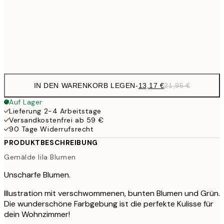
22,8
50x70 cm
Frame
options
IN DEN WARENKORB LEGEN
-
13,17 €
21,95 €
Auf Lager
Lieferung 2-4 Arbeitstage
Versandkostenfrei ab 59 €
90 Tage Widerrufsrecht
PRODUKTBESCHREIBUNG
Gemälde lila Blumen
Unscharfe Blumen.
Illustration mit verschwommenen, bunten Blumen und Grün.
Die wunderschöne Farbgebung ist die perfekte Kulisse für
dein Wohnzimmer!