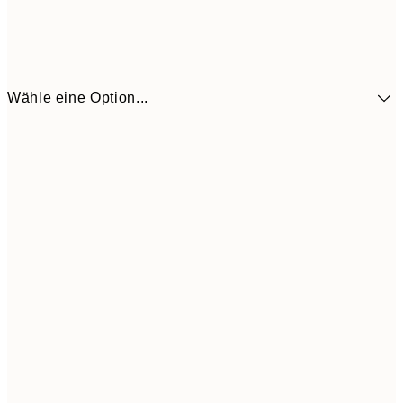
Wähle eine Option...
13,1
30x40 cm
21,