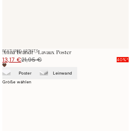
images
FEATURED ARTISTS
Anna Brandt - Lavaux Poster
13,17 €
21,95 €
40%*
Poster
Leinwand
Größe wählen