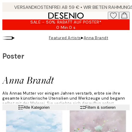
Skip
to
main
SALE - 50% RABATT AUF POSTER*
content.
0 Min.
0 s
Gültig
bis:
▸
▸
Featured Artists
Anna Brandt
2026-
08-
09
Poster
Anna Brandt
Als Annas Mutter vor einigen Jahren verstarb, erbte sie ihre
gesamte künstlerische Utensilien und Werkzeuge und begann
selbst mit der Malerei. Sie verliebte sich daraufhin sofort.
Weiterlesen
Alle Kategorien
Filtern & sortieren
„Malen ist wie Meditieren. Ich schalte einfach ab und lasse
meinen Alltagsstress verschwinden. Meine größte Inspiration ist
meine Mutter Siv Brandt, die als Künstlerin tätig war. Ich wuchs
damit auf, ihr beim Malen zuzusehen. Ihre Arbeit ist sehr