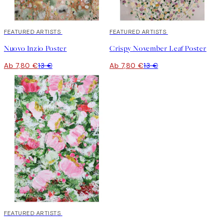
40%*
FEATURED ARTISTS
40%*
FEATURED ARTISTS
Nuovo Inzio Poster
Crispy November Leaf Poster
Ab 7,80 €
13 €
Ab 7,80 €
13 €
40%*
FEATURED ARTISTS