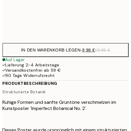
16,2
50x70 cm
32,
Frame
options
IN DEN WARENKORB LEGEN
-
9,98 €
19,95 €
Auf Lager
Lieferung 2-4 Arbeitstage
Versandkostenfrei ab 59 €
90 Tage Widerrufsrecht
PRODUKTBESCHREIBUNG
Strukturierte Botanik
Ruhige Formen und sanfte Grüntöne verschmelzen im
Kunstposter 'Imperfect Botanical No. 2'.
Dieses Poster wurde ursprünglich mit einem strukturierten