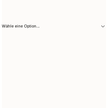
Wähle eine Option...
9,
30x40 cm
19,