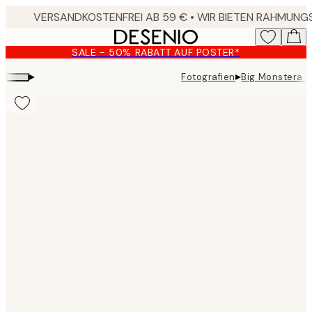
Skip
to
main
SALE - 50% RABATT AUF POSTER*
content.
▸
▸
Fotografien
Big Monstera N
Product
images