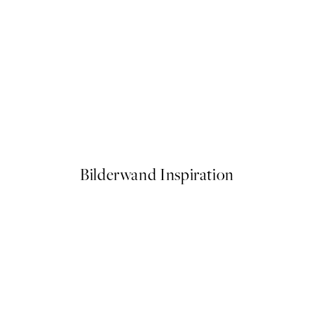
50%*
Warming Sun Poster
Ab 3,98 €
7,95 €
Bilderwand Inspiration