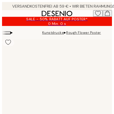
Skip
to
main
SALE - 50% RABATT AUF POSTER*
content.
0 Min.
0 s
Gültig
bis:
▸
▸
Kunstdrucke
Rough Flower Poster
2026-
08-
09
Product