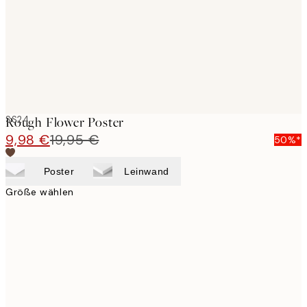
images
SS24
Rough Flower Poster
9,98 €
19,95 €
50%*
Poster
Leinwand
Größe wählen