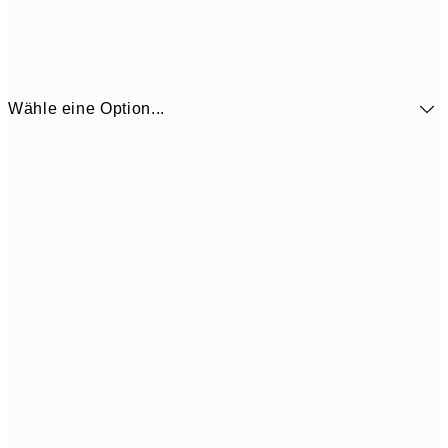
Wähle eine Option...
9,
30x40 cm
19,