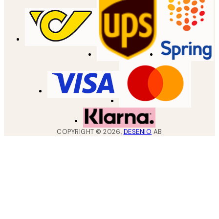
COPYRIGHT ©
2026
,
DESENIO
AB