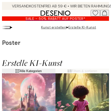
Skip
to
main
SALE - 50% RABATT AUF POSTER*
content.
▸
▸
Kunst erstellen
Erstelle KI-Kunst
Poster
Erstelle KI-Kunst
Alle Kategorien
Filtern & sortieren