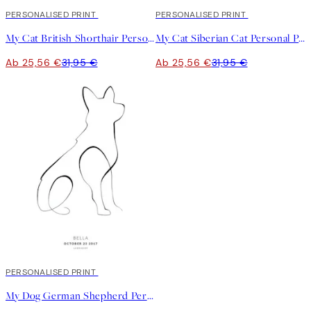
20%*
PERSONALISED PRINT
20%*
PERSONALISED PRINT
My Cat British Shorthair Personal Poster
My Cat Siberian Cat Personal Poster
Ab 25,56 €
31,95 €
Ab 25,56 €
31,95 €
20%*
PERSONALISED PRINT
My Dog German Shepherd Personal Poster