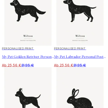
20%*
PERSONALISED PRINT
20%*
PERSONALISED PRINT
My Pet Golden Retriver Personal Poster
My Pet Labrador Personal Poster
Ab 25,56 €
31,95 €
Ab 25,56 €
31,95 €