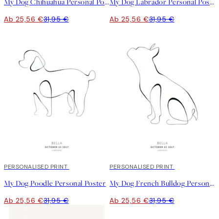
My Dog Chihuahua Personal Poster
My Dog Labrador Personal Poster
Ab 25,56 €
31,95 €
Ab 25,56 €
31,95 €
20%*
PERSONALISED PRINT
20%*
PERSONALISED PRINT
My Dog Poodle Personal Poster
My Dog French Bulldog Personal Poster
Ab 25,56 €
31,95 €
Ab 25,56 €
31,95 €