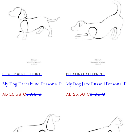
20%*
PERSONALISED PRINT
20%*
PERSONALISED PRINT
My Dog Dachshund Personal Poster
My Dog Jack Russell Personal Poster
Ab 25,56 €
31,95 €
Ab 25,56 €
31,95 €