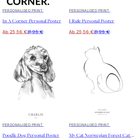
20%*
PERSONALISED PRINT
20%*
PERSONALISED PRINT
In A Corner Personal Poster
I Rule Personal Poster
Ab 25,56 €
31,95 €
Ab 25,56 €
31,95 €
20%*
PERSONALISED PRINT
20%*
PERSONALISED PRINT
Poodle Dog Personal Poster
My Cat Norwegian Forest Cat Personal Poster