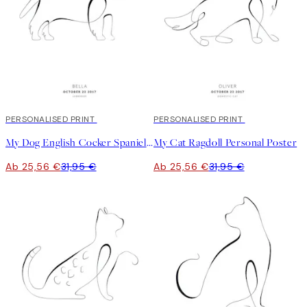
20%*
PERSONALISED PRINT
20%*
PERSONALISED PRINT
My Dog English Cocker Spaniel Personal Poster
My Cat Ragdoll Personal Poster
Ab 25,56 €
31,95 €
Ab 25,56 €
31,95 €