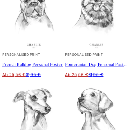
20%*
PERSONALISED PRINT
20%*
PERSONALISED PRINT
French Bulldog Personal Poster
Pomeranian Dog Personal Poster
Ab 25,56 €
31,95 €
Ab 25,56 €
31,95 €