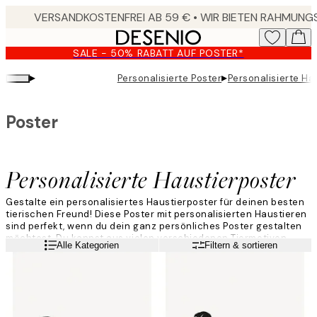
Skip
to
main
SALE - 50% RABATT AUF POSTER*
content.
▸
▸
Personalisierte Poster
Personalisierte Ha
Poster
Personalisierte Haustierposter
Gestalte ein personalisiertes Haustierposter für deinen besten
tierischen Freund! Diese Poster mit personalisierten Haustieren
sind perfekt, wenn du dein ganz persönliches Poster gestalten
möchtest. Du kannst aus vielen verschiedenen Tiermotiven
Weiterlesen
Alle Kategorien
Filtern & sortieren
auswählen – so kannst du das Poster finden, das zu deinem
Liebling passt. Wähle jetzt dein Lieblingsmotiv und gestalte dein
eigenes personalisiertes Haustierposter!