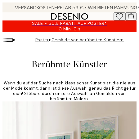
Skip
to
main
SALE - 50% RABATT AUF POSTER*
content.
0 Min.
0 s
Gültig
bis:
▸
▸
Poster
Gemälde von berühmten Künstlern
2026-
08-
09
Berühmte Künstler
Wenn du auf der Suche nach klassischer Kunst bist, die nie aus
der Mode kommt, dann ist diese Auswahl genau das Richtige für
dich! Stöbere durch unsere Auswahl an Gemälden von
berühmten Malern.