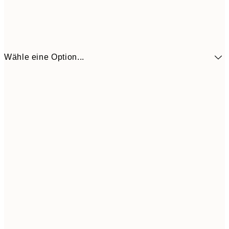
Wähle eine Option...
41,3
30x40 cm