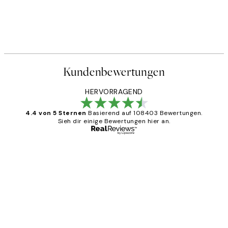
20%*
PERSONALISED PRINT
 No2 Poster
The Personality Worker Pers
Ab 25,56 €
31,95 €
Kundenbewertungen
HERVORRAGEND
4.4 von 5 Sternen
Basierend auf 108403 Bewertungen.
Sieh dir einige Bewertungen hier an.
Verifizierter Käufer
Kundenbewertungen
Great
1 Jun
Maja S