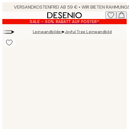
Skip
to
main
SALE - 50% RABATT AUF POSTER*
content.
▸
▸
Leinwandbilder
Joyful Tree Leinwandbild
Product
images