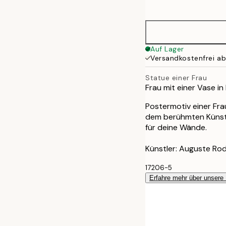
options
Auf Lager
Versandkostenfrei a
Statue einer Frau
Frau mit einer Vase i
Postermotiv einer Fra
dem berühmten Künstle
für deine Wände.
Künstler: Auguste Rod
17206-5
Erfahre mehr über unsere