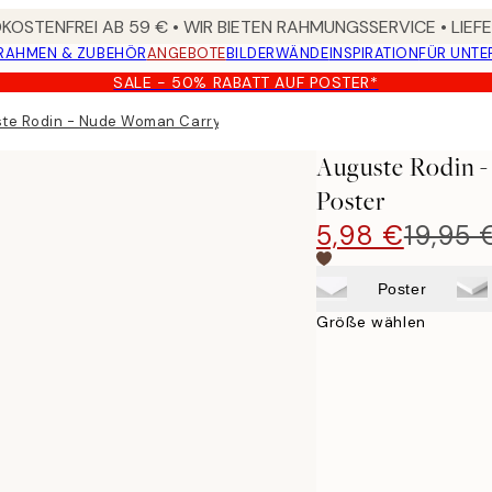
OSTENFREI AB 59 € • WIR BIETEN RAHMUNGSSERVICE • LIE
RAHMEN & ZUBEHÖR
ANGEBOTE
BILDERWÄNDE
INSPIRATION
FÜR UNT
SALE - 50% RABATT AUF POSTER*
te Rodin - Nude Woman Carrying Vase on Head Poster
Auguste Rodin 
Poster
5,98 €
19,95 
Poster
Größe wählen