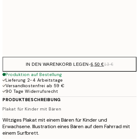
30x40 cm
19,
16,2
50x70 cm
32,
Frame
options
IN DEN WARENKORB LEGEN
-
6,50 €
13 €
Produktion auf Bestellung
Lieferung 2-4 Arbeitstage
Versandkostenfrei ab 59 €
90 Tage Widerrufsrecht
PRODUKTBESCHREIBUNG
Plakat für Kinder mit Bären
Witziges Plakat mit einem Bären für Kinder und
Erwachsene. Illustration eines Bären auf dem Fahrrad mit
einem Surfbrett.