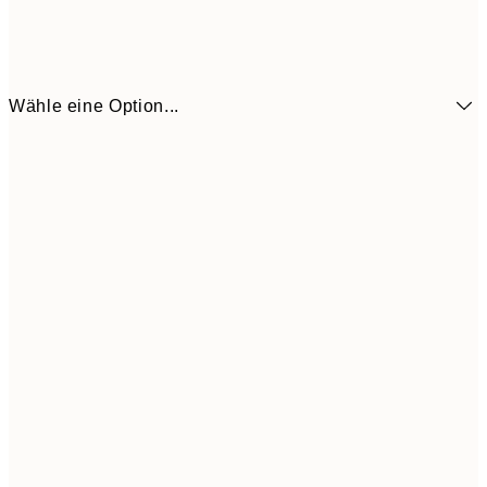
Wähle eine Option...
6,
21x30 cm
9,